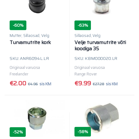
-
60%
-
63%
Mutter
,
Sillaosad
,
Velg
Sillaosad
,
Velg
Turvamutrite kork
Velje turvamutrite võti
koodiga 35
SKU: ANR6094L.LR
SKU: KBM000020.LR
Originaal varuosa
Originaal varuosa
Freelander
Range Rover
€
2.00
€
9.99
sis KM
sis KM
€
4.96
€
27.28
-
58%
-
52%