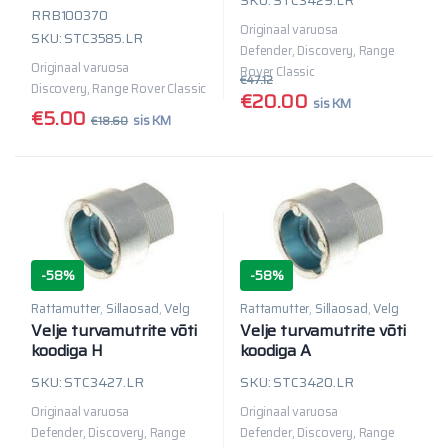
RRB100370
Originaal varuosa
SKU: STC3585.LR
Defender, Discovery, Range
Originaal varuosa
Rover Classic
€
47.12
Discovery, Range Rover Classic
€
20.00
sis KM
€
5.00
sis KM
€
18.60
-
58%
-
58%
Rattamutter
,
Sillaosad
,
Velg
Rattamutter
,
Sillaosad
,
Velg
Velje turvamutrite võti
Velje turvamutrite võti
koodiga H
koodiga A
SKU: STC3427.LR
SKU: STC3420.LR
Originaal varuosa
Originaal varuosa
Defender, Discovery, Range
Defender, Discovery, Range