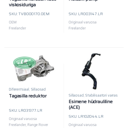
viskosiduriga
SKU: TVB000170.OEM
SKU: LR003147.LR
OEM
Originaal varuosa
Freelander
Freelander
Diferentsiaal
,
Sillaosad
Tagasilla reduktor
Sillaosad
,
Stabilisaatori varras
Esimene hüdrauliline
(ACE)
SKU: LR031377.LR
stabilisaatorvarras
SKU: LR102044.LR
Originaal varuosa
Originaal varuosa
Freelander, Range Rover