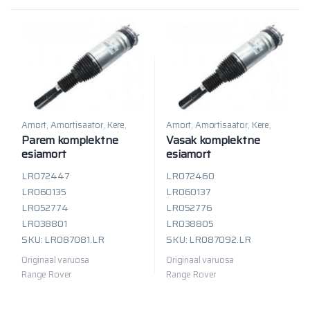
Amort
,
Amortisaator
,
Kere
,
Amort
,
Amortisaator
,
Kere
,
Sillaosad
Sillaosad
Parem komplektne
Vasak komplektne
esiamort
esiamort
LR072447
LR072460
LR060135
LR060137
LR052774
LR052776
LR038801
LR038805
SKU: LR087081.LR
SKU: LR087092.LR
Originaal varuosa
Originaal varuosa
Range Rover
Range Rover