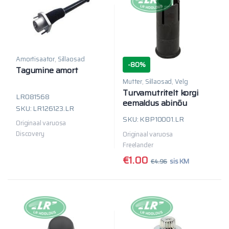
Amortisaator
,
Sillaosad
-
80%
Tagumine amort
Mutter
,
Sillaosad
,
Velg
Turvamutritelt korgi
LR081568
eemaldus abinõu
SKU: LR126123.LR
SKU: KBP10001.LR
Originaal varuosa
Discovery
Originaal varuosa
Freelander
€
1.00
sis KM
€
4.96