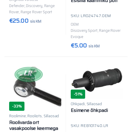
Esisilla käänmiku polt
Defender, Discovery, Range
Rover, Range Rover Sport
SKU: LR024747.OEM
€
25.00
sis KM
OEM
Discovery Sport, Range Rover
Evoque
€
5.00
sis KM
-
51%
Õhkpadi
,
Sillaosad
-
33%
Esimene õhkpadi
Roolimine
,
Rooliots
,
Sillaosad
Roolivarda ort
SKU: REB101740.LR
vasakpoolse keermega