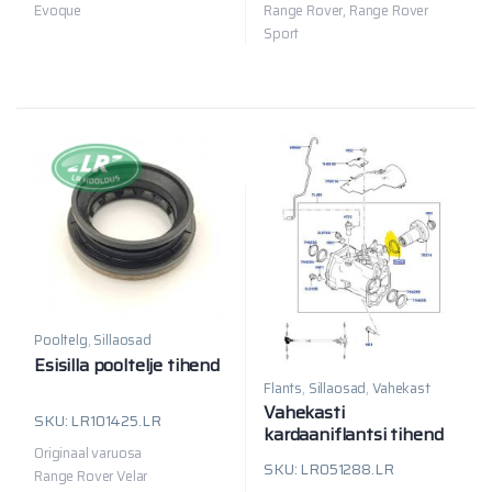
Range Rover, Range Rover
Evoque
Sport
Pooltelg
,
Sillaosad
Esisilla pooltelje tihend
Flants
,
Sillaosad
,
Vahekast
Vahekasti
SKU: LR101425.LR
kardaaniflantsi tihend
Originaal varuosa
SKU: LR051288.LR
Range Rover Velar