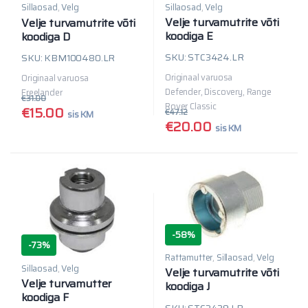
Sillaosad
,
Velg
Sillaosad
,
Velg
Velje turvamutrite võti
Velje turvamutrite võti
koodiga E
koodiga D
SKU: STC3424.LR
SKU: KBM100480.LR
Originaal varuosa
Originaal varuosa
Defender, Discovery, Range
Freelander
€
31.00
Rover Classic
€
15.00
€
47.12
sis KM
€
20.00
sis KM
-
58%
-
73%
Rattamutter
,
Sillaosad
,
Velg
Sillaosad
,
Velg
Velje turvamutrite võti
Velje turvamutter
koodiga J
koodiga F
SKU: STC3429.LR