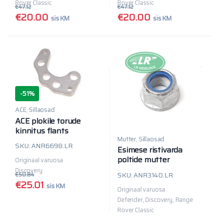
Rover Classic
Rover Classic
€
47.12
€
47.12
€
20.00
€
20.00
sis KM
sis KM
-
51%
ACE
,
Sillaosad
ACE plokile torude
kinnitus flants
Mutter
,
Sillaosad
SKU: ANR6698.LR
Esimese ristivarda
poltide mutter
Originaal varuosa
Discovery
SKU: ANR3140.LR
€
50.84
€
25.01
sis KM
Originaal varuosa
Defender, Discovery, Range
Rover Classic