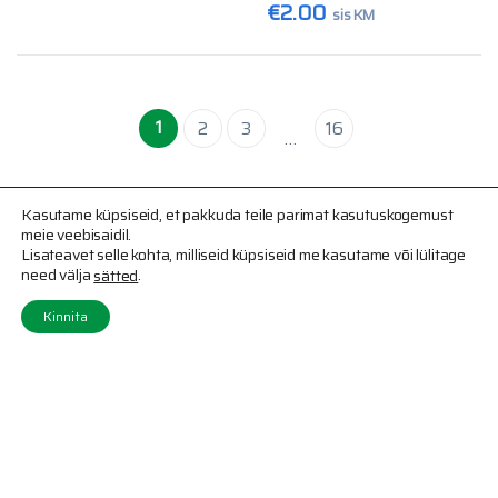
€
2.00
sis KM
1
2
3
16
…
Kasutame küpsiseid, et pakkuda teile parimat kasutuskogemust
meie veebisaidil.
Lisateavet selle kohta, milliseid küpsiseid me kasutame või lülitage
need välja
.
sätted
Kinnita
Võta meiega ühendust
(+372) 507 0436