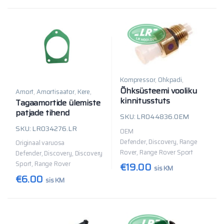
Kompressor
,
Õhkpadi
,
Sillaosad
,
Toru
Õhksüsteemi vooliku
Amort
,
Amortisaator
,
Kere
,
Sillaosad
kinnitusstuts
Tagaamortide ülemiste
patjade tihend
SKU: LR044836.OEM
SKU: LR034276.LR
OEM
Defender, Discovery, Range
Originaal varuosa
Rover, Range Rover Sport
Defender, Discovery, Discovery
Sport, Range Rover
€
19.00
sis KM
€
6.00
sis KM