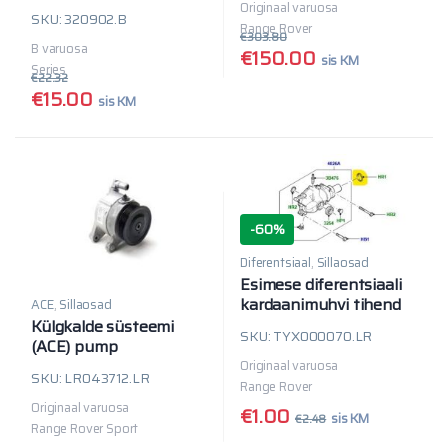
Originaal varuosa
SKU: 320902.B
Range Rover
€
303.80
B varuosa
€
150.00
sis KM
Series
€
22.32
€
15.00
sis KM
-
60%
Diferentsiaal
,
Sillaosad
Esimese diferentsiaali
kardaanimuhvi tihend
ACE
,
Sillaosad
Külgkalde süsteemi
SKU: TYX000070.LR
(ACE) pump
Originaal varuosa
SKU: LR043712.LR
Range Rover
Originaal varuosa
€
1.00
sis KM
€
2.48
Range Rover Sport