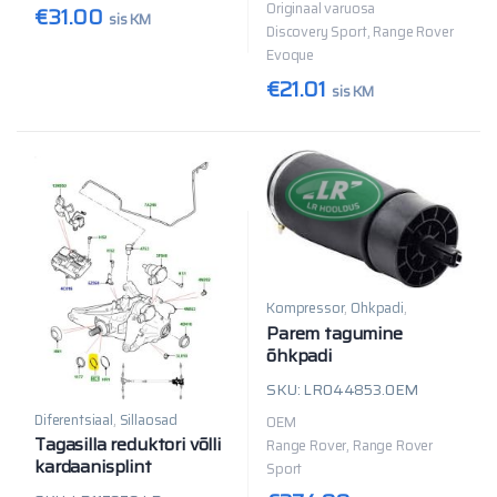
Originaal varuosa
€
31.00
sis KM
Discovery Sport, Range Rover
Evoque
€
21.01
sis KM
Kompressor
,
Õhkpadi
,
Sillaosad
Parem tagumine
õhkpadi
SKU: LR044853.OEM
Diferentsiaal
,
Sillaosad
OEM
Tagasilla reduktori võlli
Range Rover, Range Rover
kardaanisplint
Sport