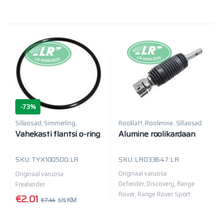
-
73%
Roolilatt
,
Roolimine
,
Sillaosad
Sillaosad
,
Simmerling
,
Vahekast
Alumine roolikardaan
Vahekasti flantsi o-ring
SKU: LR033647.LR
SKU: TYX100500.LR
Originaal varuosa
Originaal varuosa
Defender, Discovery, Range
Freelander
Rover, Range Rover Sport
€
2.01
sis KM
€
7.44