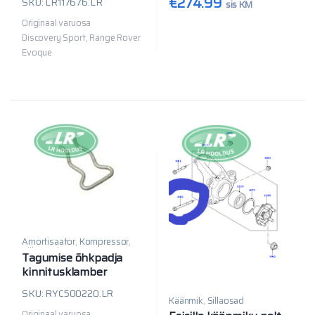
€
274.99
SKU: LR117676.LR
sis KM
Originaal varuosa
Discovery Sport, Range Rover
Evoque
Amortisaator
,
Kompressor
,
Sillaosad
Tagumise õhkpadja
kinnitusklamber
SKU: RYC500220.LR
Käänmik
,
Sillaosad
Originaal varuosa