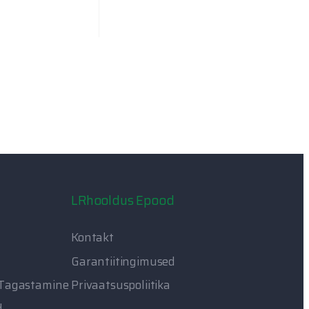
LRhooldus Epood
Kontakt
Garantiitingimused
 Tagastamine
Privaatsuspoliitika
d