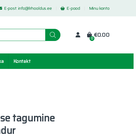
E-post:
info@lrhooldus.ee
E-pood
Minu konto
€
0.00
0
ka
Kontakt
se tagumine
ndur