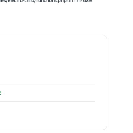
s/electro-child/functions.php
on line
629
2