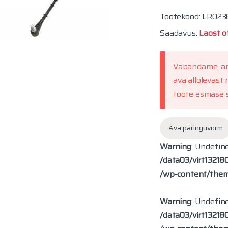
Tootekood: LR023
Saadavus:
Laost o
Vabandame, ant
ava allolevast
toote esmase s
Ava päringuvorm
Warning
: Undefin
/data03/virt13218
/wp-content/theme
Warning
: Undefin
/data03/virt13218