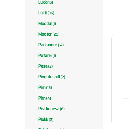
Lukk
(15)
Lüliti
(36)
Moodul
(1)
Mootor
(25)
Parkandur
(14)
Patarei
(1)
Pesa
(2)
Pingutusrull
(2)
Pirn
(16)
Pirn
(4)
Pistikupesa
(6)
Plokk
(2)