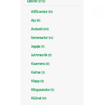
Elekter
(372)
ABSi andur
(10)
Aju
(8)
Andurid
(69)
Generaator
(14)
Jagaja
(5)
Juhtmestik
(11)
Kaamera
(8)
Kaitse
(3)
Klapp
(9)
Kõrgusandur
(5)
Küünal
(10)