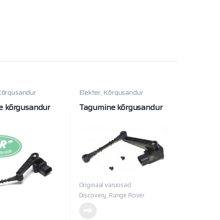
Kõrgusandur
Elekter
,
Kõrgusandur
e kõrgusandur
Tagumine kõrgusandur
Originaal varuosad
Discovery, Range Rover