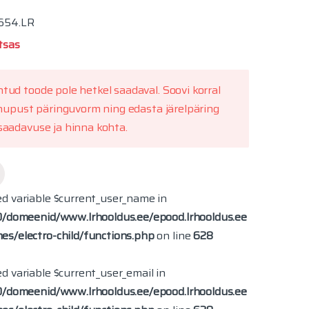
654.LR
tsas
ud toode pole hetkel saadaval. Soovi korral
 nupust päringuvorm ning edasta järelpäring
aadavuse ja hinna kohta.
ed variable $current_user_name in
0/domeenid/www.lrhooldus.ee/epood.lrhooldus.ee
s/electro-child/functions.php
on line
628
ed variable $current_user_email in
0/domeenid/www.lrhooldus.ee/epood.lrhooldus.ee