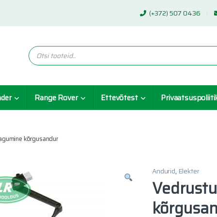
(+372) 507 0436
Products search
nder
Range Rover
Ettevõtest
Privaatsuspoliiti
agumine kõrgusandur
Andurid
,
Elekter
Vedrustu
kõrgusa