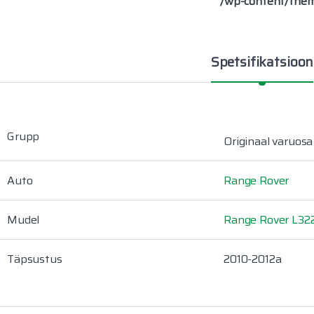
/wp-content/theme
Spetsifikatsioon
Grupp
Originaal varuosa
Auto
Range Rover
Mudel
Range Rover L32
Täpsustus
2010-2012a