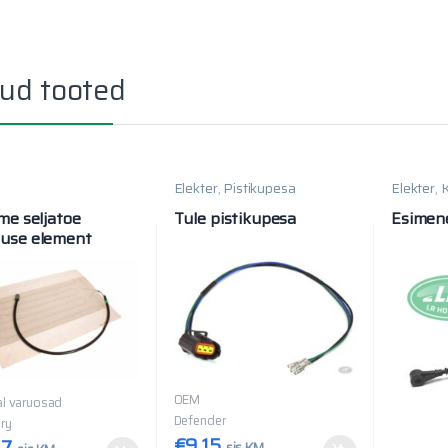
ud tooted
r
Elekter
,
Pistikupesa
Elekter
,
me seljatoe
Tule pistikupesa
Esimen
use element
OEM
al varuosad
Defender
ry
€
9.15
17
sis KM