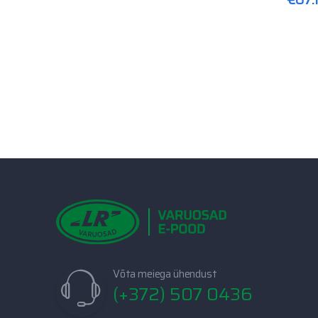
Võta meiega ühendust
(+372) 507 0436