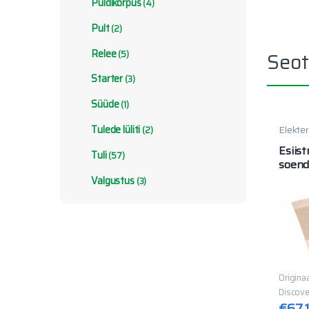
Puldikorpus
(4)
Pult
(2)
Relee
Seot
(5)
Starter
(3)
Süüde
(1)
Elekte
Tulede lüliti
(2)
Esiist
Tuli
(57)
soend
Valgustus
(3)
Origina
Discove
€
67.