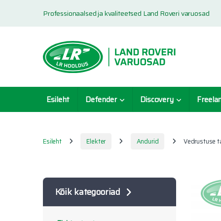
Skip to navigation
Skip to content
Professionaalsed ja kvaliteetsed Land Roveri varuosad
Esileht
Defender
Discovery
Freela
Esileht
Elekter
Andurid
Vedrustuse t
Kõik kategooriad