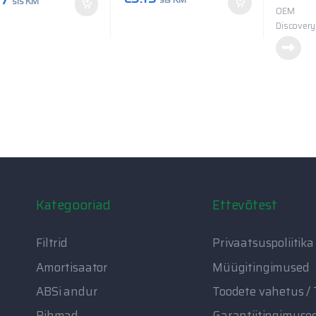
sis KM
OEM
Discovery
Kategooriad
Ettevõtest
Filtrid
Privaatsuspoliitika
Amortisaator
Müügitingimused
ABSi andur
Toodete vahetus /
Rihmad
Garantiitingimuse