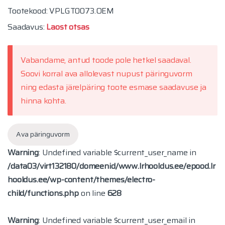
Tootekood: VPLGT0073.OEM
Saadavus:
Laost otsas
Vabandame, antud toode pole hetkel saadaval.
Soovi korral ava allolevast nupust päringuvorm
ning edasta järelpäring toote esmase saadavuse ja
hinna kohta.
Ava päringuvorm
Warning
: Undefined variable $current_user_name in
/data03/virt132180/domeenid/www.lrhooldus.ee/epood.lr
hooldus.ee/wp-content/themes/electro-
child/functions.php
on line
628
Warning
: Undefined variable $current_user_email in