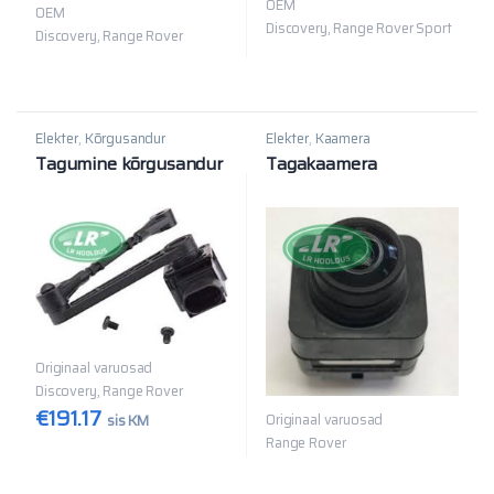
OEM
OEM
Discovery, Range Rover Sport
Discovery, Range Rover
Elekter
,
Kõrgusandur
Elekter
,
Kaamera
Tagumine kõrgusandur
Tagakaamera
Originaal varuosad
Discovery, Range Rover
€
191.17
Originaal varuosad
sis KM
Range Rover