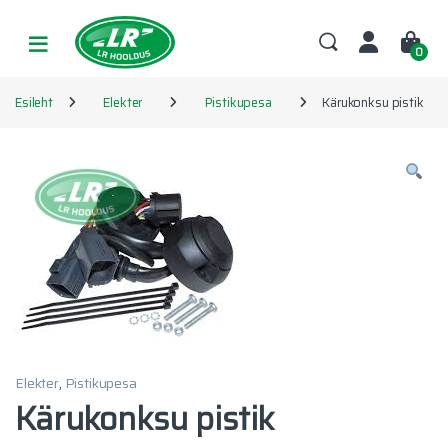
Skip to navigation
Skip to content
0
Esileht
Elekter
Pistikupesa
Kärukonksu pistik
Elekter
,
Pistikupesa
Kärukonksu pistik