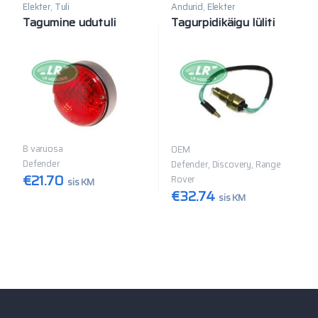
Elekter
,
Tuli
Andurid
,
Elekter
Tagumine udutuli
Tagurpidikäigu lüliti
B varuosa
OEM
Defender
Defender, Discovery, Range
€
21.70
Rover
sis KM
€
32.74
sis KM