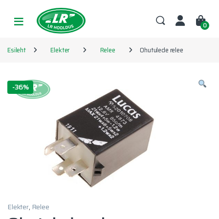
Skip to navigation
Skip to content
0
Esileht
Elekter
Relee
Ohutulede relee
-
36%
Elekter
,
Relee