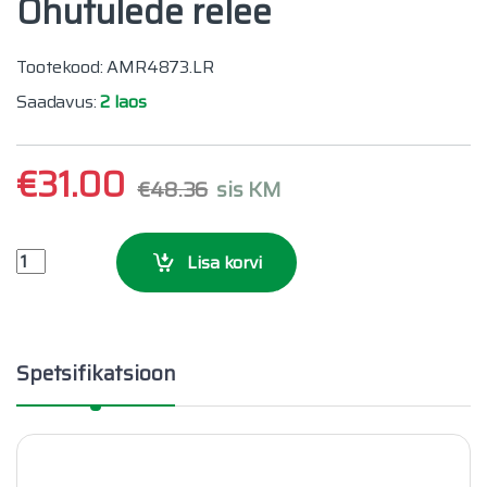
Ohutulede relee
Tootekood: AMR4873.LR
Saadavus:
2 laos
€
31.00
€
48.36
sis KM
Ohutulede relee quantity
Lisa korvi
Spetsifikatsioon