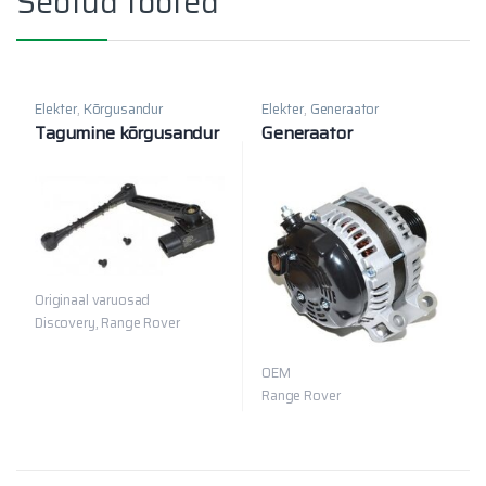
Seotud tooted
Elekter
,
Kõrgusandur
Elekter
,
Generaator
Tagumine kõrgusandur
Generaator
Originaal varuosad
Discovery, Range Rover
OEM
Range Rover