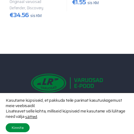
€
1.55
Originaal varuosad
sis KM
Defender, Discovery
€
34.56
sis KM
Kasutame küpsiseid, et pakkuda teile parimat kasutuskogemust
Võta meiega ühendust
meie veebisaidil.
Lisateavet selle kohta, milliseid küpsiseid me kasutame või lülitage
(+372) 507 0436
need välja
.
sätted
Kinnita