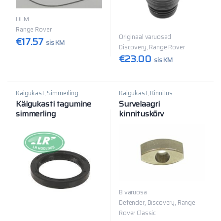
OEM
Range Rover
Originaal varuosad
€
17.57
sis KM
Discovery, Range Rover
€
23.00
sis KM
Käigukast
,
Simmerling
Käigukast
,
Kinnitus
Käigukasti tagumine
Survelaagri
simmerling
kinnituskõrv
sidurikahvlile
B varuosa
Defender, Discovery, Range
Rover Classic