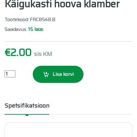
Käigukasti hoova klamber
Tootekood: FRC8548.B
Saadavus:
15 laos
€
2.00
sis KM
Käigukasti hoova klamber quantity
Lisa korvi
Spetsifikatsioon