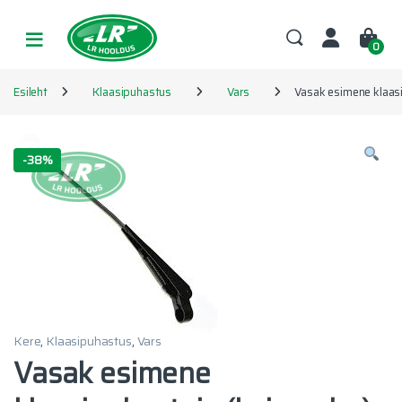
Skip to navigation
Skip to content
0
Esileht
Klaasipuhastus
Vars
Vasak esimene klaas
-
38%
Kere
,
Klaasipuhastus
,
Vars
Vasak esimene