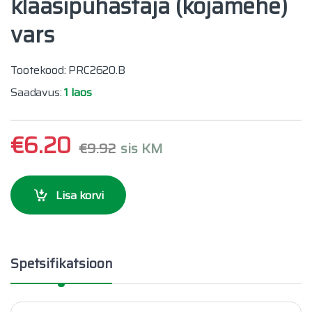
klaasipuhastaja (kojamehe)
vars
Tootekood: PRC2620.B
Saadavus:
1 laos
€
6.20
€
9.92
sis KM
Lisa korvi
Spetsifikatsioon