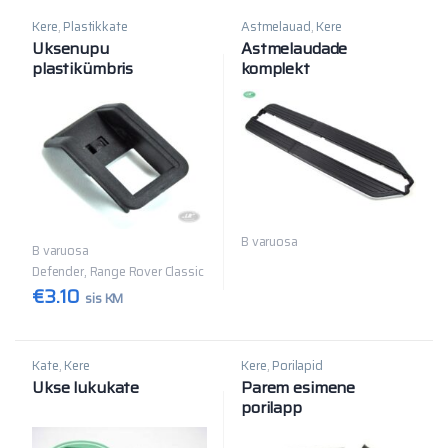
Kere
,
Plastikkate
Astmelauad
,
Kere
Uksenupu
Astmelaudade
plastikümbris
komplekt
B varuosa
B varuosa
Defender, Range Rover Classic
€
3.10
sis KM
Kate
,
Kere
Kere
,
Porilapid
Ukse lukukate
Parem esimene
porilapp