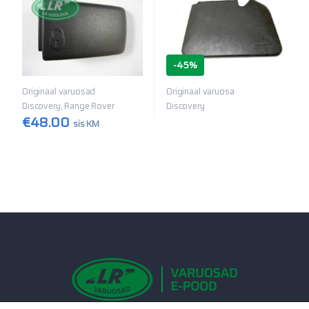
-
45%
Originaal varuosad
Originaal varuosa
Discovery, Range Rover
Discovery
€
48.00
sis KM