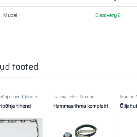
Mudel
Discovery 2
ud tooted
põhja tihend
,
Mootor
,
Hammasrihm
,
Mootor
,
Mootor
,
Rihmad
ripõhja tihend
Hammasrihma komplekt
Õlijahu