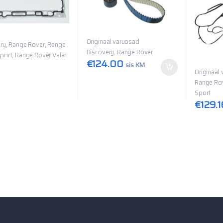
Originaal varuosad
ry, Range Rover, Range
Discovery, Range Rover
port, Range Rover Velar
€
124.00
sis KM
Originaal
Range Rov
Sport
€
129.1