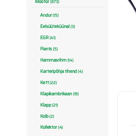
Mootor
(673)
Andur
(15)
Eelsüüteküünal
(3)
EGR
(41)
Flants
(5)
Hammasrihm
(14)
Karteripõhja tihend
(4)
Kett
(22)
Klapikambrikaan
(19)
Klapp
(21)
Kolb
(2)
Kollektor
(4)