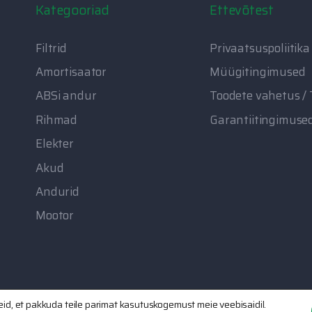
Kategooriad
Ettevõtest
Filtrid
Privaatsuspoliitika
Amortisaator
Müügitingimused
ABSi andur
Toodete vahetus /
Rihmad
Garantiitingimuse
Elekter
Akud
Andurid
Mootor
d, et pakkuda teile parimat kasutuskogemust meie veebisaidil.