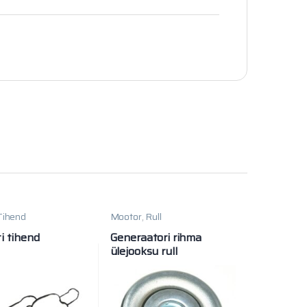
Tihend
Mootor
,
Rull
ti tihend
Generaatori rihma
ülejooksu rull