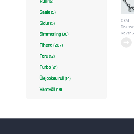
Rull
(16)
Saale
(5)
OEM
Sidur
(5)
Discove
Rover S
Simmerling
(30)
Tihend
(207)
Toru
(12)
Turbo
(21)
Ülejooksu rull
(14)
Väntvõll
(18)