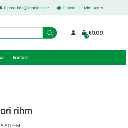
E-post:
info@lrhooldus.ee
E-pood
Minu konto
€
0.00
0
ka
Kontakt
ori rihm
01520.OEM