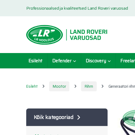
Skip to navigation
Skip to content
Professionaalsed ja kvaliteetsed Land Roveri varuosad
Esileht
Defender
Discovery
Freela
Esileht
Mootor
Rihm
Generaatori rih
Kõik kategooriad