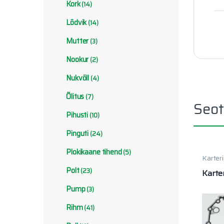
Kork
(14)
Lõdvik
(14)
Mutter
(3)
Nookur
(2)
Nukvõll
(4)
Õlitus
(7)
Seot
Pihusti
(10)
Pinguti
(24)
Plokikaane tihend
(5)
Karteri
Tihend
Polt
(23)
Karte
Pump
(3)
Rihm
(41)