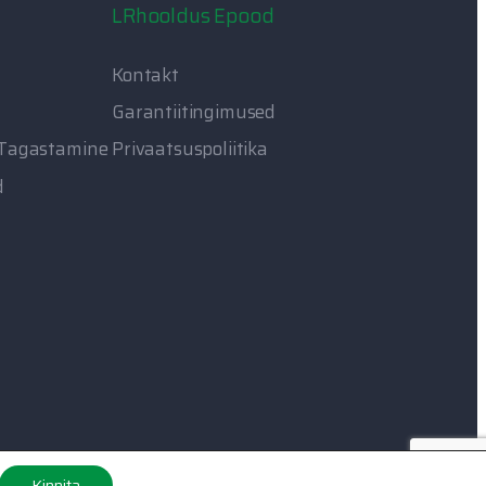
LRhooldus Epood
Kontakt
Garantiitingimused
 Tagastamine
Privaatsuspoliitika
d
Kinnita