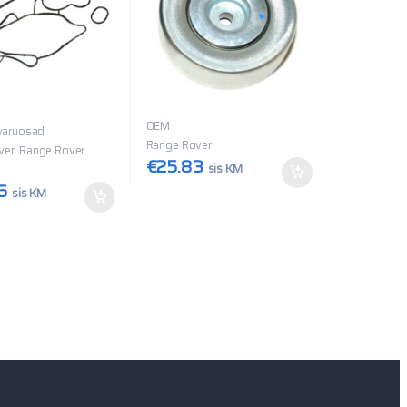
OEM
 varuosad
Range Rover
er, Range Rover
€
25.83
sis KM
6
sis KM