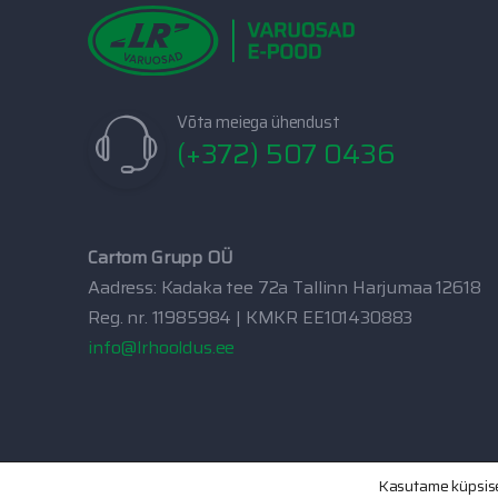
Võta meiega ühendust
(+372) 507 0436
Cartom Grupp OÜ
Aadress: Kadaka tee 72a Tallinn Harjumaa 12618
Reg. nr. 11985984 | KMKR EE101430883
info@lrhooldus.ee
Kasutame küpsisei