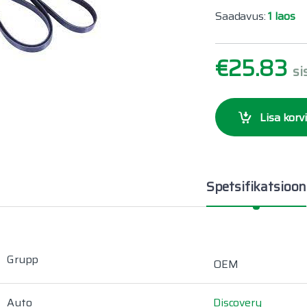
Saadavus:
1 laos
€
25.83
si
Lisa korvi
Spetsifikatsioon
Grupp
OEM
Auto
Discovery