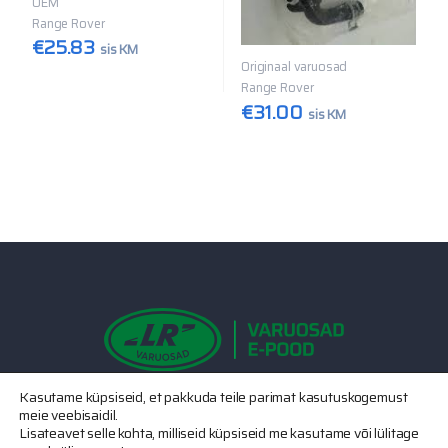
OEM
Range Rover
€
25.83
sis KM
Originaal varuosad
Range Rover
€
31.00
sis KM
Kasutame küpsiseid, et pakkuda teile parimat kasutuskogemust
Võta meiega ühendust
meie veebisaidil.
Lisateavet selle kohta, milliseid küpsiseid me kasutame või lülitage