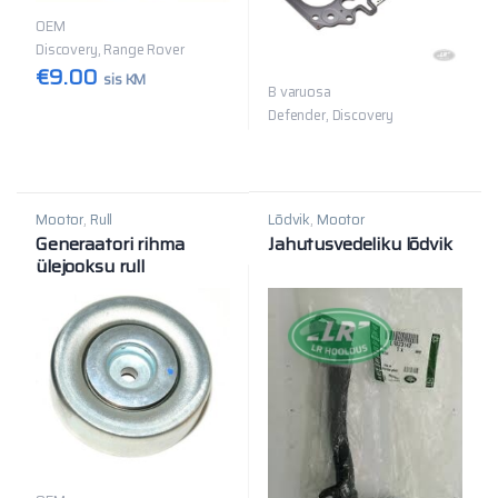
OEM
Discovery, Range Rover
€
9.00
sis KM
B varuosa
Defender, Discovery
Mootor
,
Rull
Lõdvik
,
Mootor
Generaatori rihma
Jahutusvedeliku lõdvik
ülejooksu rull