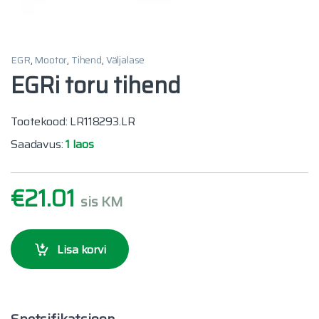
EGR
,
Mootor
,
Tihend
,
Väljalase
EGRi toru tihend
Tootekood: LR118293.LR
Saadavus:
1 laos
€
21.01
sis KM
Lisa korvi