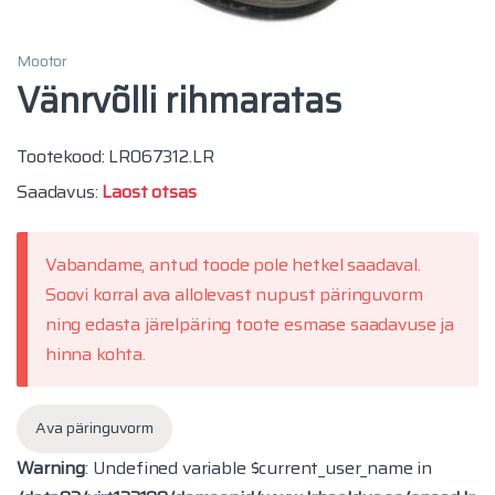
Mootor
Vänrvõlli rihmaratas
Tootekood: LR067312.LR
Saadavus:
Laost otsas
Vabandame, antud toode pole hetkel saadaval.
Soovi korral ava allolevast nupust päringuvorm
ning edasta järelpäring toote esmase saadavuse ja
hinna kohta.
Ava päringuvorm
Warning
: Undefined variable $current_user_name in