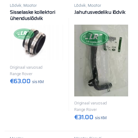
Lõdvik
,
Mootor
Lõdvik
,
Mootor
Sisselaske kollektori
Jahutusvedeliku lõdvik
ühenduslõdvik
Originaal varuosad
Range Rover
€
63.00
sis KM
Originaal varuosad
Range Rover
€
31.00
sis KM