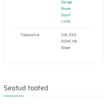
Range
Rover
Sport
L494
Täpsustus
3.0L 24V
DOHC V6
Diisel
Seotud tooted