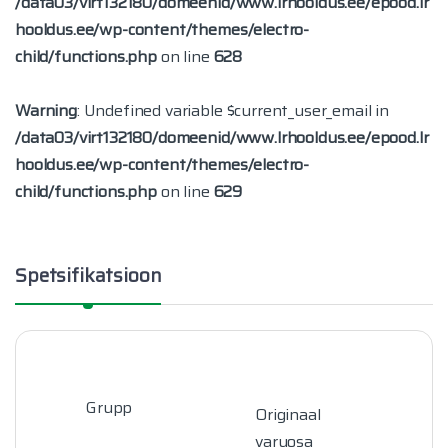
/data03/virt132180/domeenid/www.lrhooldus.ee/epood.lr
hooldus.ee/wp-content/themes/electro-
child/functions.php
on line
628
Warning
: Undefined variable $current_user_email in
/data03/virt132180/domeenid/www.lrhooldus.ee/epood.lr
hooldus.ee/wp-content/themes/electro-
child/functions.php
on line
629
Spetsifikatsioon
Grupp
Originaal
varuosa