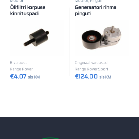
Mootor
Mootor
,
Pinguti
Õlifiltri korpuse
Generaatori rihma
kinnituspadi
pinguti
(stabiilsuskontrolliga)
B varuosa
Originaal varuosad
Range Rover
Range Rover Sport
€
4.07
€
124.00
sis KM
sis KM