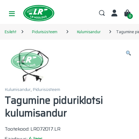
Skip to navigation
Skip to content
0
Esileht
Pidurisüsteem
Kulumisandur
Tagumine pid
Kulumisandur
,
Pidurisüsteem
Tagumine piduriklotsi
kulumisandur
Tootekood: LR072017.LR
Saadavus:
4 laos