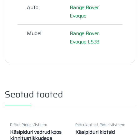
Auto
Range Rover
Evoque
Mudel
Range Rover
Evoque L538
Seotud tooted
Diftid
,
Pidurisüsteem
Piduriklotsid
,
Pidurisüsteem
Käsipiduri vedrud koos
Käsipiduri klotsid
kinnitustikkudega