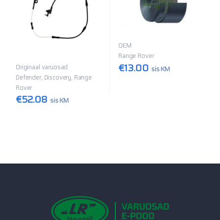
OEM
Range Rover
€
13.00
Originaal varuosad
sis KM
Defender, Discovery, Range
Rover
€
52.08
sis KM