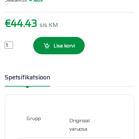
€
44.43
sis KM
Tagumine piduriklotsi kulumisandur quantity
Lisa korvi
Spetsifikatsioon
Grupp
Originaal
varuosa