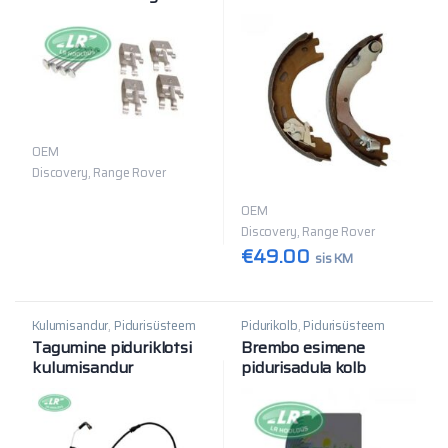
OEM
Discovery, Range Rover
OEM
Discovery, Range Rover
€
49.00
sis KM
Kulumisandur
,
Pidurisüsteem
Pidurikolb
,
Pidurisüsteem
Tagumine piduriklotsi
Brembo esimene
kulumisandur
pidurisadula kolb