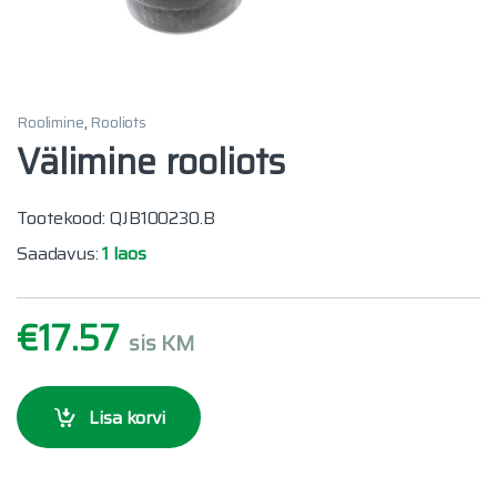
Roolimine
,
Rooliots
Välimine rooliots
Tootekood: QJB100230.B
Saadavus:
1 laos
€
17.57
sis KM
Lisa korvi