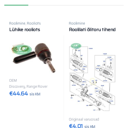
Roolimine
,
Rooliots
Roolimine
Lühike rooliots
Roolilati õlitoru tihend
OEM
Discovery, Range Rover
€
44.64
sis KM
Originaal varuosad
€
4.01
sis KM