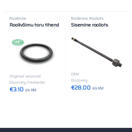
Roolimine
Roolimine
,
Rooliots
Roolivõimu toru tihend
Sisemine rooliots
OEM
Originaal varuosad
Discovery
Discovery, Freelander
€
28.00
€
3.10
sis KM
sis KM