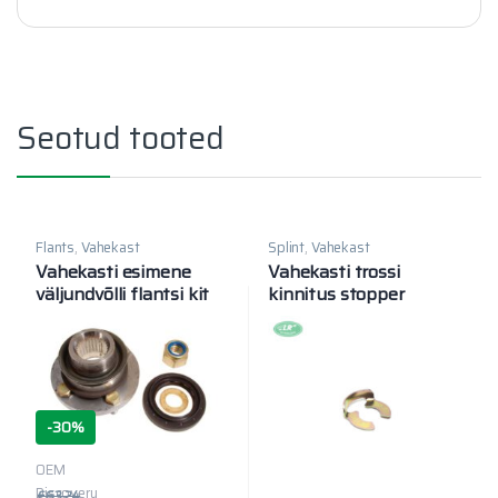
Seotud tooted
Flants
,
Vahekast
Splint
,
Vahekast
Vahekasti esimene
Vahekasti trossi
väljundvõlli flantsi kit
kinnitus stopper
-
30%
OEM
Discovery
€
63.24