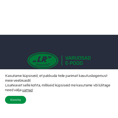
Kasutame küpsiseid, et pakkuda teile parimat kasutuskogemust
Võta meiega ühendust
meie veebisaidil.
Lisateavet selle kohta, milliseid küpsiseid me kasutame või lülitage
(+372) 507 0436
need välja
.
sätted
Kinnita