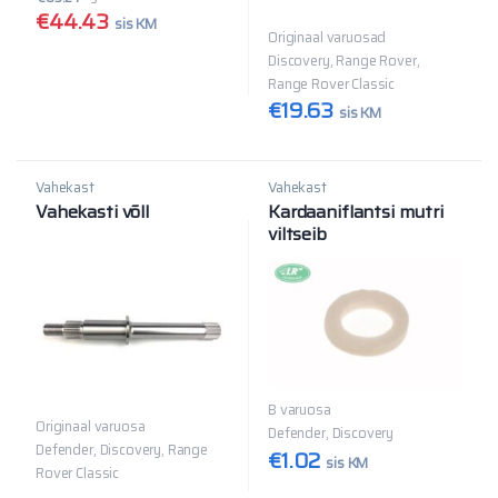
€
44.43
sis KM
Originaal varuosad
Discovery, Range Rover,
Range Rover Classic
€
19.63
sis KM
Vahekast
Vahekast
Vahekasti võll
Kardaaniflantsi mutri
viltseib
B varuosa
Originaal varuosa
Defender, Discovery
Defender, Discovery, Range
€
1.02
sis KM
Rover Classic