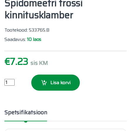
Spidomeetri trossi
kinnitusklamber
Tootekood: 533765.B
Saadavus:
10 laos
€
7.23
sis KM
Spidomeetri trossi kinnitusklamber quantity
Lisa korvi
Spetsifikatsioon